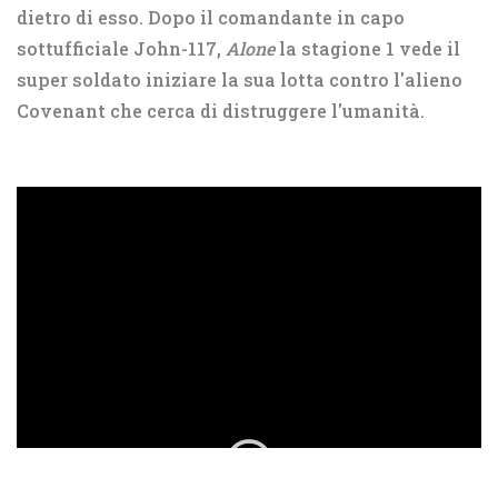
dietro di esso. Dopo il comandante in capo
sottufficiale John-117,
Alone
la stagione 1 vede il
super soldato iniziare la sua lotta contro l'alieno
Covenant che cerca di distruggere l'umanità.
ad