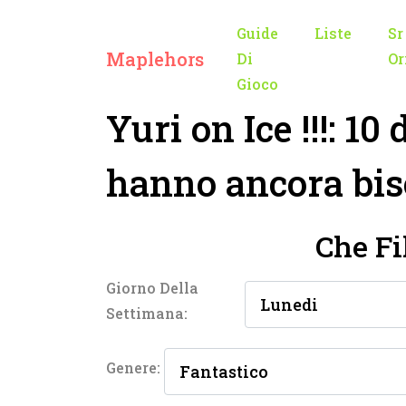
Guide
Liste
Sr
Maplehors
Di
Or
Gioco
Yuri on Ice !!!: 1
hanno ancora bis
Che F
Giorno Della
Settimana:
Genere: