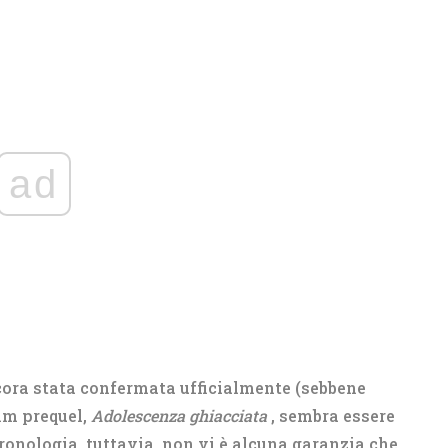
ad
cora stata confermata ufficialmente (sebbene
ilm prequel,
Adolescenza ghiacciata
, sembra essere
cronologia, tuttavia, non vi è alcuna garanzia che